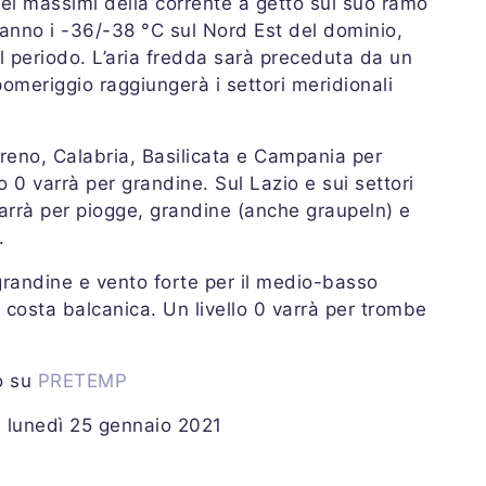
dei massimi della corrente a getto sul suo ramo
anno i -36/-38 °C sul Nord Est del dominio,
il periodo. L’aria fredda sarà preceduta da un
pomeriggio raggiungerà i settori meridionali
irreno, Calabria, Basilicata e Campania per
 0 varrà per grandine. Sul Lazio e sui settori
1 varrà per piogge, grandine (anche graupeln) e
.
grandine e vento forte per il medio-basso
a costa balcanica. Un livello 0 varrà per trombe
io su
PRETEMP
i lunedì 25 gennaio 2021