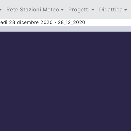
Rete Stazioni Meteo
Progetti
Didattica
unedì 28 dicembre 2020
›
28_12_2020