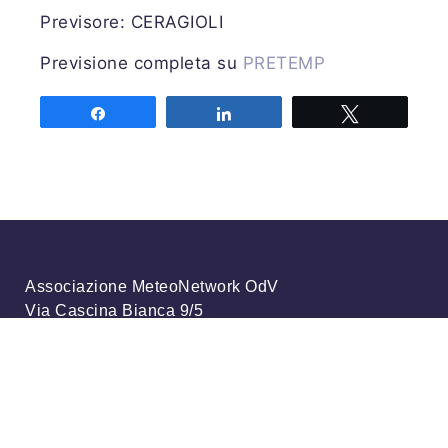
Previsore: CERAGIOLI
Previsione completa su
PRETEMP
Share
Share
Tweet
Associazione MeteoNetwork OdV
Via Cascina Bianca 9/5
20142 Milano
Codice Fiscale 03968320964
Iscriviti alla nostra newsletter