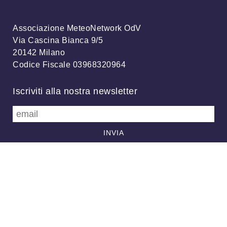
Associazione MeteoNetwork OdV
Via Cascina Bianca 9/5
20142 Milano
Codice Fiscale 03968320964
Iscriviti alla nostra newsletter
info@meteonetwork.it
Follow us
/
FB
TW