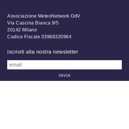
Associazione MeteoNetwork OdV
Via Cascina Bianca 9/5
20142 Milano
Codice Fiscale 03968320964
Iscriviti alla nostra newsletter
info@meteonetwork.it
Follow us
/
FB
TW