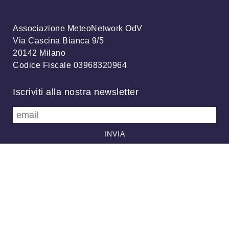
Associazione MeteoNetwork OdV
Via Cascina Bianca 9/5
20142 Milano
Codice Fiscale 03968320964
Iscriviti alla nostra newsletter
info@meteonetwork.it
Follow us
/
FB
TW