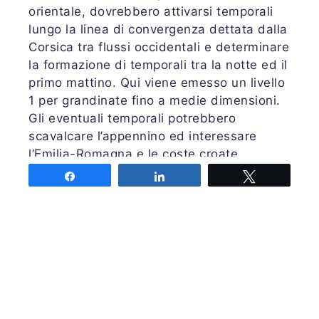
orientale, dovrebbero attivarsi temporali
lungo la linea di convergenza dettata dalla
Corsica tra flussi occidentali e determinare
la formazione di temporali tra la notte ed il
primo mattino. Qui viene emesso un livello
1 per grandinate fino a medie dimensioni.
Gli eventuali temporali potrebbero
scavalcare l’appennino ed interessare
l’Emilia-Romagna e le coste croate.
Sempre durante la notte si attendono
Share
Share
Tweet
temporali anche lungo la Croazia dove si
attendono forti piogge e possibilità di
grandine di media taglia, temporali che
nell’arco della giornata tenderanno a
scivolare verso sud fino ad arrivare alle
coste della Grecia.
Emessa lunedì 30 ottobre alle ore 22:00