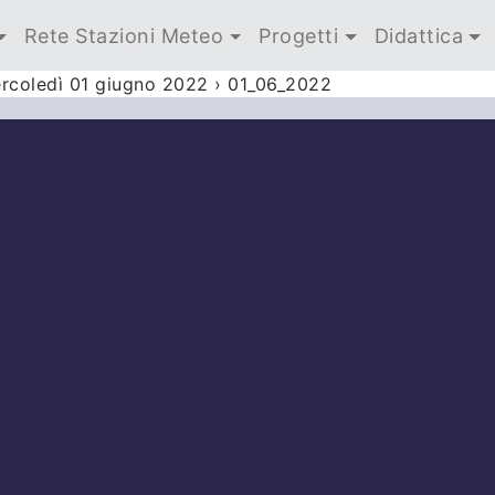
Rete Stazioni Meteo
Progetti
Didattica
ercoledì 01 giugno 2022
›
01_06_2022