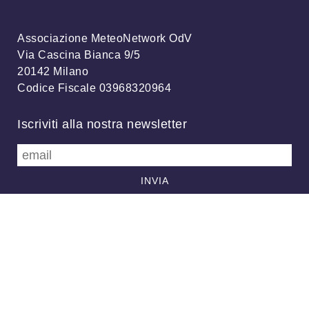
Associazione MeteoNetwork OdV
Via Cascina Bianca 9/5
20142 Milano
Codice Fiscale 03968320964
Iscriviti alla nostra newsletter
info@meteonetwork.it
Follow us
/
FB
TW