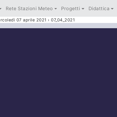
Rete Stazioni Meteo
Progetti
Didattica
rcoledì 07 aprile 2021
›
07_04_2021