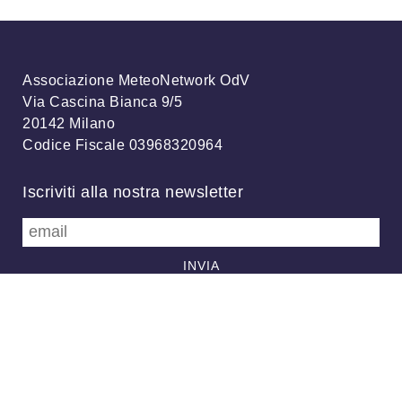
Associazione MeteoNetwork OdV
Via Cascina Bianca 9/5
20142 Milano
Codice Fiscale 03968320964
Iscriviti alla nostra newsletter
info@meteonetwork.it
Follow us
/
FB
TW