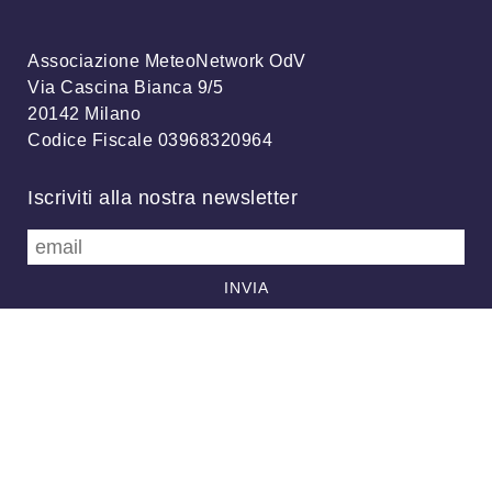
Associazione MeteoNetwork OdV
Via Cascina Bianca 9/5
20142 Milano
Codice Fiscale 03968320964
Iscriviti alla nostra newsletter
info@meteonetwork.it
Follow us
/
FB
TW