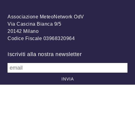
Associazione MeteoNetwork OdV
Via Cascina Bianca 9/5
20142 Milano
Codice Fiscale 03968320964
Iscriviti alla nostra newsletter
info@meteonetwork.it
Follow us
/
FB
TW