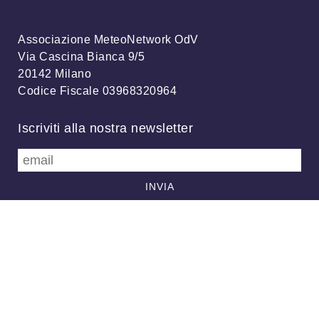
Associazione MeteoNetwork OdV
Via Cascina Bianca 9/5
20142 Milano
Codice Fiscale 03968320964
Iscriviti alla nostra newsletter
info@meteonetwork.it
Follow us
/
FB
TW