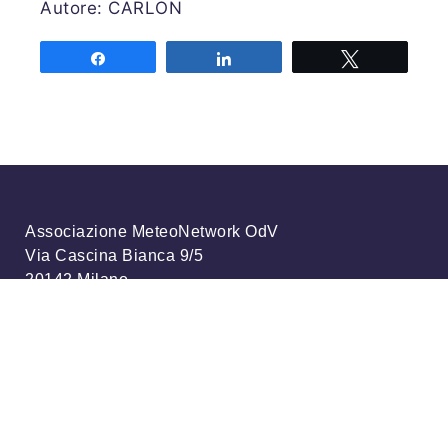
Autore: CARLON
Share
Share
Tweet
Associazione MeteoNetwork OdV
Via Cascina Bianca 9/5
20142 Milano
Codice Fiscale 03968320964
Iscriviti alla nostra newsletter