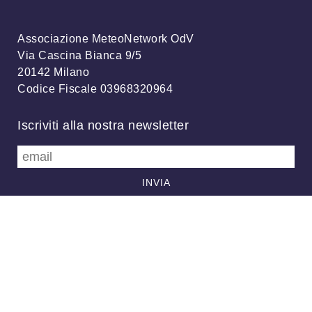
Associazione MeteoNetwork OdV
Via Cascina Bianca 9/5
20142 Milano
Codice Fiscale 03968320964
Iscriviti alla nostra newsletter
info@meteonetwork.it
Follow us
/
FB
TW