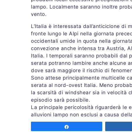
lampo. Localmente saranno inoltre probab
vento.
L’Italia è interessata dall’anticiclone di 
fronte lungo le Alpi nella giornata preced
occidentali umide in quota nella giornata
convezione anche intensa tra Austria, Al
Italia. I temporali saranno probabili dal 
serata potranno lambire anche alcune are
dove sarà maggiore il rischio di fenomeni
Sono attese principalmente multicelle c
serata al nord-ovest Italia. Meno probabi
la scarsità di windshear sia in velocità c
episodio sarà possibile.
La principale pericolosità riguarderà le
alluvioni lampo non esclusi a causa della
caso di formazione di supercelle saranno 
Share
colpi di vento. Maggiori dettagli sul boll