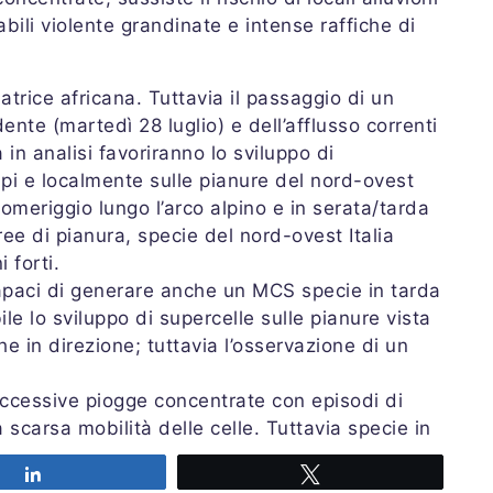
ili violente grandinate e intense raffiche di
matrice africana. Tuttavia il passaggio di un
ente (martedì 28 luglio) e dell’afflusso correnti
 in analisi favoriranno lo sviluppo di
pi e localmente sulle pianure del nord-ovest
pomeriggio lungo l’arco alpino e in serata/tarda
e di pianura, specie del nord-ovest Italia
 forti.
apaci di generare anche un MCS specie in tarda
le lo sviluppo di supercelle sulle pianure vista
he in direzione; tuttavia l’osservazione di un
 eccessive piogge concentrate con episodi di
 scarsa mobilità delle celle. Tuttavia specie in
probabili locali violente grandinate e forti
Share
Tweet
ettino
PRETEMP