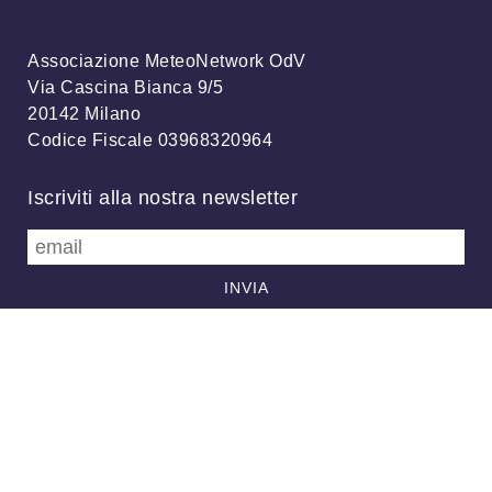
Associazione MeteoNetwork OdV
Via Cascina Bianca 9/5
20142 Milano
Codice Fiscale 03968320964
Iscriviti alla nostra newsletter
info@meteonetwork.it
Follow us
/
FB
TW