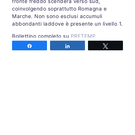
fronte freddo scenderà verso sud,
coinvolgendo soprattutto Romagna e
Marche. Non sono esclusi accumuli
abbondanti laddove è presente un livello 1.
Bollettino completo su
PRETEMP
Share
Share
Tweet
Emessa venerdì 16 settembre 2022 alle
ore 19:00 UTC
Previsori: VISALLI
Share
Share
Tweet