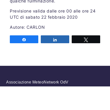
qualche fulminazione.
Previsione valida dalle ore 00 alle ore 24
UTC di sabato 22 febbraio 2020
Autore: CARLON
Share
Share
Tweet
Associazione MeteoNetwork OdV
Via Cascina Bianca 9/5
20142 Milano
Codice Fiscale 03968320964