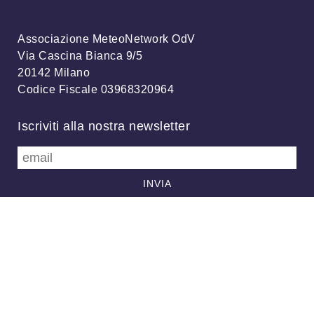
Associazione MeteoNetwork OdV
Via Cascina Bianca 9/5
20142 Milano
Codice Fiscale 03968320964
Iscriviti alla nostra newsletter
info@meteonetwork.it
Follow us
/
FB
TW