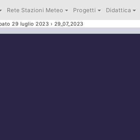
Rete Stazioni Meteo
Progetti
Didattica
bato 29 luglio 2023
›
29_07_2023