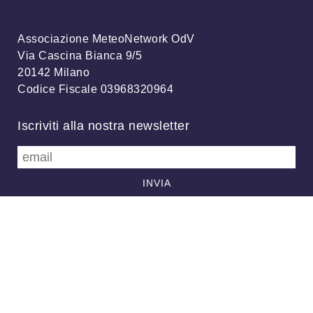
Associazione MeteoNetwork OdV
Via Cascina Bianca 9/5
20142 Milano
Codice Fiscale 03968320964
Iscriviti alla nostra newsletter
info@meteonetwork.it
Follow us
/
FB
TW