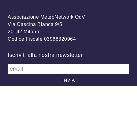
Associazione MeteoNetwork OdV
Via Cascina Bianca 9/5
20142 Milano
Codice Fiscale 03968320964
Iscriviti alla nostra newsletter
info@meteonetwork.it
Follow us
/
FB
TW