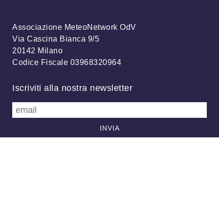
Associazione MeteoNetwork OdV
Via Cascina Bianca 9/5
20142 Milano
Codice Fiscale 03968320964
Iscriviti alla nostra newsletter
info@meteonetwork.it
Follow us
/
FB
TW