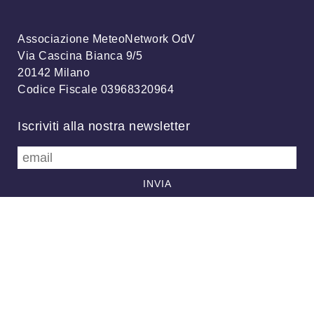
Associazione MeteoNetwork OdV
Via Cascina Bianca 9/5
20142 Milano
Codice Fiscale 03968320964
Iscriviti alla nostra newsletter
info@meteonetwork.it
Follow us
/
FB
TW