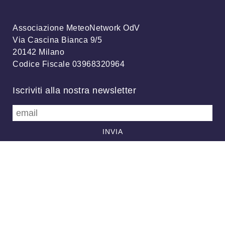
Associazione MeteoNetwork OdV
Via Cascina Bianca 9/5
20142 Milano
Codice Fiscale 03968320964
Iscriviti alla nostra newsletter
info@meteonetwork.it
Follow us
/
FB
TW