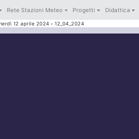
Rete Stazioni Meteo
Progetti
Didattica
nerdì 12 aprile 2024
›
12_04_2024