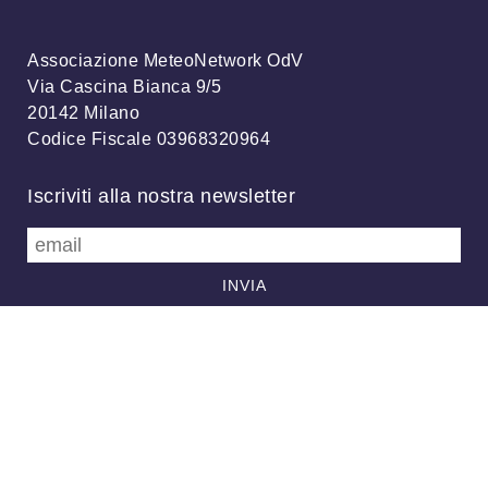
Associazione MeteoNetwork OdV
Via Cascina Bianca 9/5
20142 Milano
Codice Fiscale 03968320964
Iscriviti alla nostra newsletter
info@meteonetwork.it
Follow us
/
FB
TW