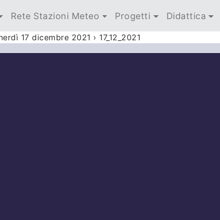
Rete Stazioni Meteo
Progetti
Didattica
nerdì 17 dicembre 2021
›
17_12_2021