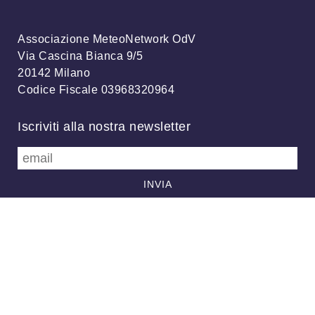
Associazione MeteoNetwork OdV
Via Cascina Bianca 9/5
20142 Milano
Codice Fiscale 03968320964
Iscriviti alla nostra newsletter
info@meteonetwork.it
Follow us
/
FB
TW