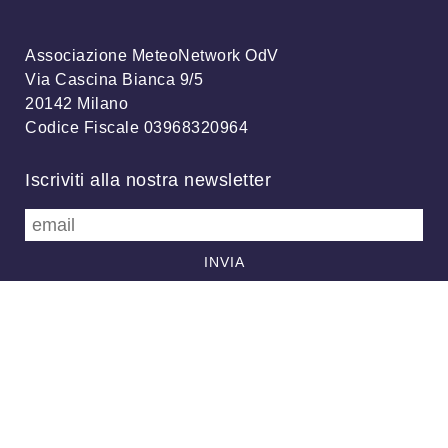
Associazione MeteoNetwork OdV
Via Cascina Bianca 9/5
20142 Milano
Codice Fiscale 03968320964
Iscriviti alla nostra newsletter
info@meteonetwork.it
Follow us
/
FB
TW