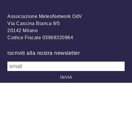
Associazione MeteoNetwork OdV
Via Cascina Bianca 9/5
20142 Milano
Codice Fiscale 03968320964
Iscriviti alla nostra newsletter
info@meteonetwork.it
Follow us
/
FB
TW