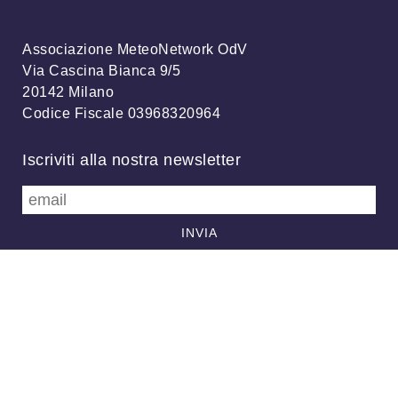
Associazione MeteoNetwork OdV
Via Cascina Bianca 9/5
20142 Milano
Codice Fiscale 03968320964
Iscriviti alla nostra newsletter
info@meteonetwork.it
Follow us
/
FB
TW