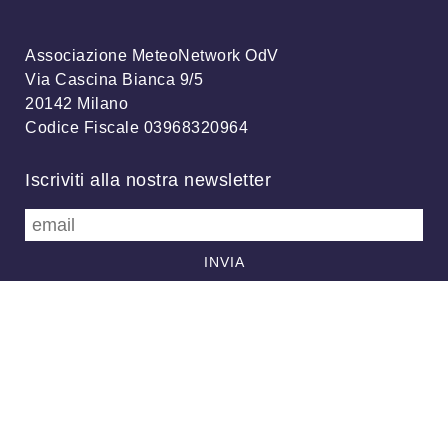
Associazione MeteoNetwork OdV
Via Cascina Bianca 9/5
20142 Milano
Codice Fiscale 03968320964
Iscriviti alla nostra newsletter
info@meteonetwork.it
Follow us
/
FB
TW