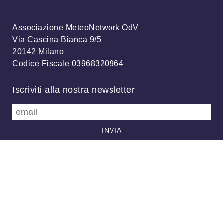
Associazione MeteoNetwork OdV
Via Cascina Bianca 9/5
20142 Milano
Codice Fiscale 03968320964
Iscriviti alla nostra newsletter
info@meteonetwork.it
Follow us
/
FB
TW