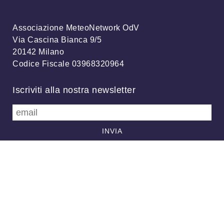
Associazione MeteoNetwork OdV
Via Cascina Bianca 9/5
20142 Milano
Codice Fiscale 03968320964
Iscriviti alla nostra newsletter
info@meteonetwork.it
Follow us
/
FB
TW