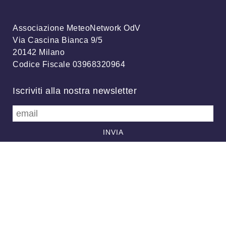
Associazione MeteoNetwork OdV
Via Cascina Bianca 9/5
20142 Milano
Codice Fiscale 03968320964
Iscriviti alla nostra newsletter
info@meteonetwork.it
Follow us
/
FB
TW