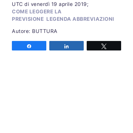
UTC di venerdì 19 aprile 2019;
COME LEGGERE LA
PREVISIONE
LEGENDA ABBREVIAZIONI
Autore: BUTTURA
Share
Share
Tweet
Associazione MeteoNetwork OdV
Via Cascina Bianca 9/5
20142 Milano
Codice Fiscale 03968320964