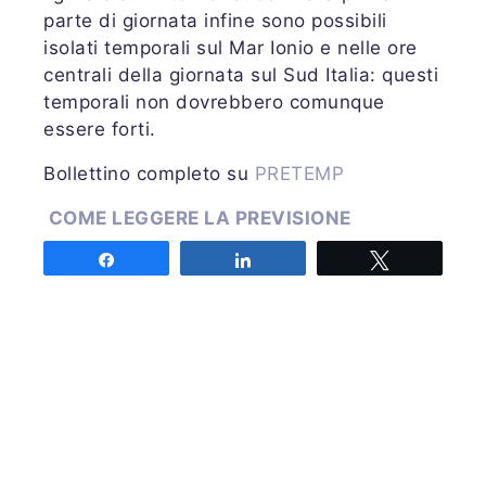
parte di giornata infine sono possibili
isolati temporali sul Mar Ionio e nelle ore
centrali della giornata sul Sud Italia: questi
temporali non dovrebbero comunque
essere forti.
Bollettino completo su
PRETEMP
COME LEGGERE LA PREVISIONE
Share
Share
Tweet
Emessa venerdì 24 agosto 2018 alle ore
19:40 UTC
Autore: DE MARTIN
Share
Share
Tweet