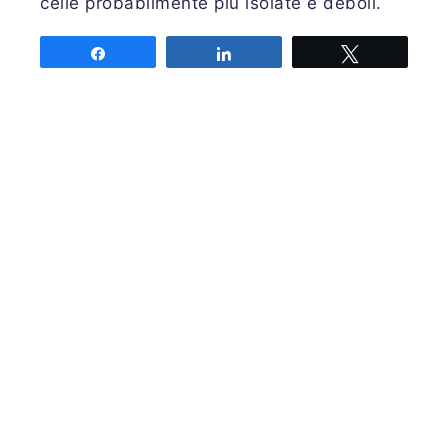
celle probabilmente più isolate e deboli.
Share
Share
Tweet
Associazione MeteoNetwork OdV
Via Cascina Bianca 9/5
20142 Milano
Codice Fiscale 03968320964
Iscriviti alla nostra newsletter