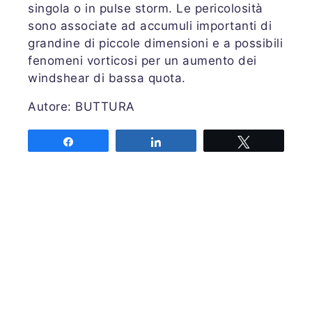
singola o in pulse storm. Le pericolosità
sono associate ad accumuli importanti di
grandine di piccole dimensioni e a possibili
fenomeni vorticosi per un aumento dei
windshear di bassa quota.
Autore: BUTTURA
Share
Share
Tweet
Associazione MeteoNetwork OdV
Via Cascina Bianca 9/5
20142 Milano