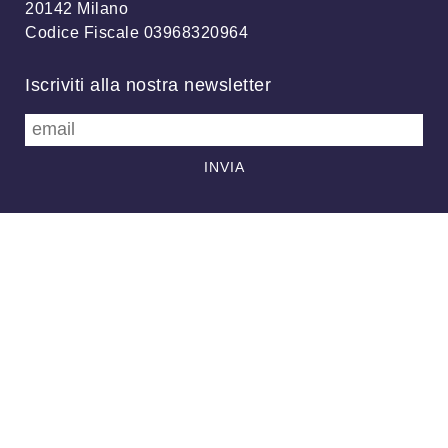
20142 Milano
Codice Fiscale 03968320964
Iscriviti alla nostra newsletter
info@meteonetwork.it
Follow us
/
FB
TW
Always looking at the sky
Associazione MeteoNetwork OdV - Via Cascina Bianca, 9/5 20142
Milano (MI) - CF 03968320964 - Licenza
CC-BY 4.0
–
Supporto
-