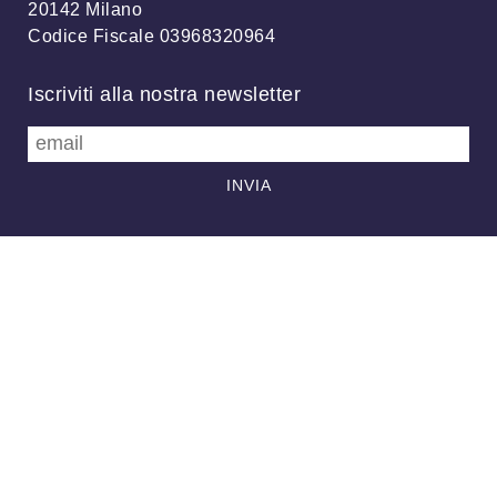
20142 Milano
Codice Fiscale 03968320964
Iscriviti alla nostra newsletter
info@meteonetwork.it
Follow us
/
FB
TW
Always looking at the sky
Associazione MeteoNetwork OdV - Via Cascina Bianca, 9/5 20142
Milano (MI) - CF 03968320964 - Licenza
CC-BY 4.0
–
Supporto
-