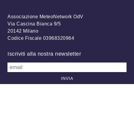
Associazione MeteoNetwork OdV
Via Cascina Bianca 9/5
20142 Milano
Codice Fiscale 03968320964
Iscriviti alla nostra newsletter
info@meteonetwork.it
Follow us
/
FB
TW