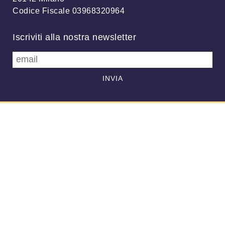
Codice Fiscale 03968320964
Iscriviti alla nostra newsletter
info@meteonetwork.it
Follow us
/
FB
TW
Always looking at the sky
Associazione MeteoNetwork OdV - Via Cascina Bianca, 9/5 20142
Milano (MI) - CF 03968320964 - Licenza
CC-BY 4.0
–
Supporto
-
Informativa privacy
-
Altre informative