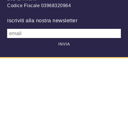
Codice Fiscale 03968320964
Iscriviti alla nostra newsletter
info@meteonetwork.it
Follow us
/
FB
TW
Always looking at the sky
Associazione MeteoNetwork OdV - Via Cascina Bianca, 9/5 20142
Milano (MI) - CF 03968320964 - Licenza
CC-BY 4.0
–
Supporto
-
Informativa privacy
-
Altre informative