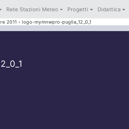
Rete Stazioni Meteo
Progetti
Didattica
bre 2011
›
logo-mymnwpro-puglia_12_0_1
2_0_1