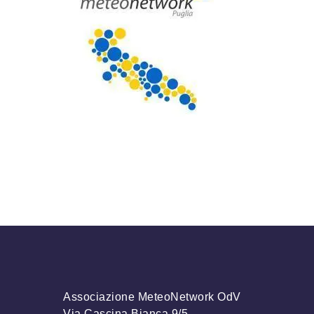
Associazione MeteoNetwork OdV
Via Cascina Bianca 9/5