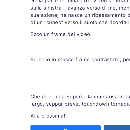
Nella parte terminale del video si nota 
sulla sinistra – avanza verso di me, mentr
sua azione; ne nasce un ribassamento da
di un “cuneo” verso il suolo che ricorda
Ecco un frame del video:
Ed ecco lo stesso frame contrastato, per
Che dire…una Supercella maestosa in tut
largo, seppur breve, touchdown tornadi
Alla prossima!