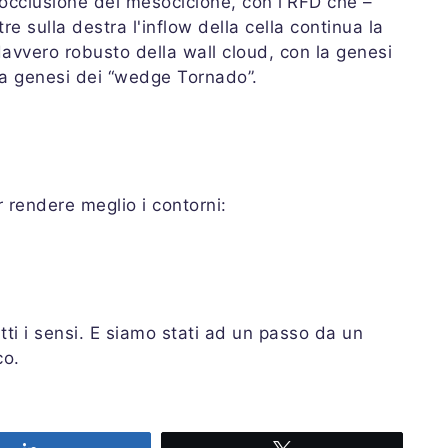
l'occlusione del mesociclone, con l'RFD che –
e sulla destra l'inflow della cella continua la
vvero robusto della wall cloud, con la genesi
 la genesi dei “wedge Tornado”.
 rendere meglio i contorni:
ti i sensi. E siamo stati ad un passo da un
co.