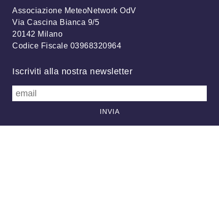
Associazione MeteoNetwork OdV
Via Cascina Bianca 9/5
20142 Milano
Codice Fiscale 03968320964
Iscriviti alla nostra newsletter
info@meteonetwork.it
Follow us
/
FB
TW
Always looking at the sky